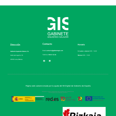
Contacto
Dirección
Horario
Email:
contacto@gabinetegis.com
De
Lunes
a
Jueves
8:00 – 16:00
Gabinete Izquierdo Salazar, S.L
Teléfono:
944 31 52 36
Viernes
8:00 – 15:00
Avda. Iparraguirre, 56
48940 Leioa, Bizkaia
Página web subvencionada por la ayuda del Kit Digital de Gobierno de España