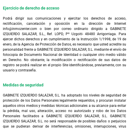
Ejercicio de derecho de acceso
Podrá dirigir sus comunicaciones y ejercitar los derechos de acceso,
rectificación, cancelación y oposición en la dirección de Internet
info@inmozenter.com o bien por correo ordinario dirigido a GABINETE
IZQUIERDO SALAZAR, S.L., Ref. LOPD, Pº Uzgoiti- 48480 Arrigorriaga. Para
ejercer dichos derechos y en cumplimiento de la Instrucción 1/1998, de 19 de
enero, de la Agencia de Protección de Datos, es necesario que usted acredite su
personalidad frente a GABINETE IZQUIERDO SALAZAR, S.L. mediante el envío de
fotocopia de Documento Nacional de Identidad o cualquier otro medio válido
en Derecho. No obstante, la modificación o rectificación de sus datos de
registro se podrá realizar en el propio Site identificándose, previamente, con su
usuario y contraseña.
Medidas de seguridad
GABINETE IZQUIERDO SALAZAR, S.L. ha adoptado los niveles de seguridad de
protección de los Datos Personales legalmente requeridos, y procuran instalar
aquellos otros medios y medidas técnicas adicionales a su alcance para evitar
la pérdida, mal uso, alteración, acceso no autorizado y robo de los Datos
Personales facilitados a GABINETE IZQUIERDO SALAZAR, S.L. GABINETE
IZQUIERDO SALAZAR, S.L. no será responsable de posibles daños o perjuicios
que se pudieran derivar de interferencias, omisiones, interrupciones, virus