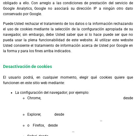
obligado a ello. Con arreglo a las condiciones de prestación del servicio de
Google Analytics, Google no asociará su dirección IP a ningún otro dato
conservado por Google.
Puede Usted rechazar el tratamiento de los datos o la información rechazando
el uso de cookies mediante la selección de la configuración apropiada de su
navegador, sin embargo, debe Usted saber que si lo hace puede ser que no
pueda usar la plena funcionabilidad de este website. Al utilizar este website
Usted consiente el tratamiento de información acerca de Usted por Google en
la forma y para los fines arriba indicados.
Desactivación de cookies
El usuario podrá, en cualquier momento, elegir qué cookies quiere que
funcionen en este sitio web mediante:
La configuración del navegador; por ejemplo:
Chrome, desde
http://support.google.com/chrome/bin/answer.py?
hl=es&answer=95647
Explorer, desde
http://windows.microsoft.com/es-
es/windows7/how-to-manage-cookies-in-int
…
o Firefox, desde
http://support.mozilla.org/es/kb/habilitar-y-
deshabilitar-cookies-que-lo
…