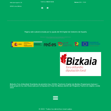
Teléfono:
944 31 52 36
Viernes
8:00 – 15:00
Avda. Iparraguirre, 56
48940 Leioa, Bizkaia
Página web subvencionada por la ayuda del Kit Digital de Gobierno de España
Bizkaiko Foru Aldundiak finantziatu du proiektu hau, 2022Ko Trantsizio Digital eta Berdea Programaren barruan I
Este proyecto ha sido financiado por la Diputación Foral De Bizkaia dentro del Programa Transición digital y verde
2022
© 2022. Todos los derechos reservados.