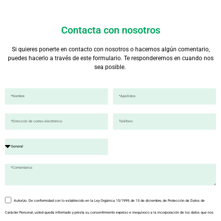
Contacta con nosotros
Si quieres ponerte en contacto con nosotros o hacernos algún comentario,
puedes hacerlo a través de este formulario. Te responderemos en cuando nos
sea posible.
Autorizo. De conformidad con lo establecido en la Ley Orgánica 15/1999, de 13 de diciembre, de Protección de Datos de
Carácter Personal, usted queda informado y presta su consentimiento expreso e inequívoco a la incorporación de los datos que nos