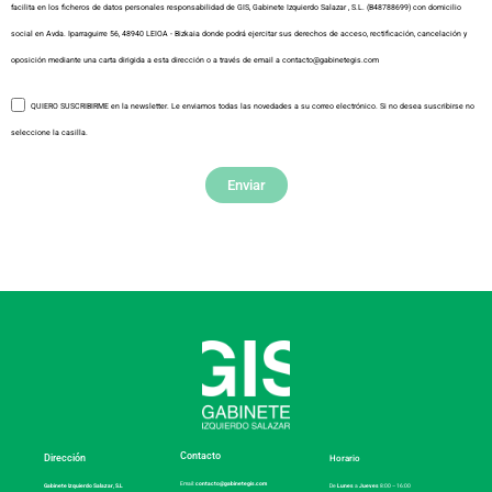
facilita en los ficheros de datos personales responsabilidad de GIS, Gabinete Izquierdo Salazar , S.L. (B48788699) con domicilio
social en Avda. Iparraguirre 56, 48940 LEIOA - Bizkaia donde podrá ejercitar sus derechos de acceso, rectificación, cancelación y
oposición mediante una carta dirigida a esta dirección o a través de email a contacto@gabinetegis.com
QUIERO SUSCRIBIRME en la newsletter. Le enviamos todas las novedades a su correo electrónico. Si no desea suscribirse no
seleccione la casilla.
Enviar
Contacto
Dirección
Horario
Email:
contacto@gabinetegis.com
De
Lunes
a
Jueves
8:00 – 16:00
Gabinete Izquierdo Salazar, S.L